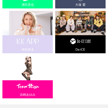
浦田直也
大塚 愛
倖田來未
Da-iCE
浜崎あゆみ