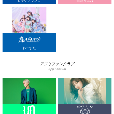
ビッケブランカ
安野希世乃
わーすた
アプリファンクラブ
App Fanclub