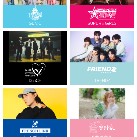
GENIC
SUPER☆GiRLS
Da-iCE
TRENDZ