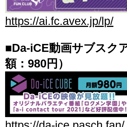
https://ai.fc.avex.jp/lp/
■Da-iCE動画サブスクア
額：980円）
https://da-ice.pasch.fan/